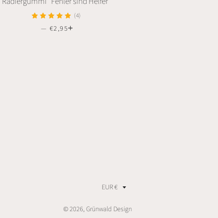
Radiergummi "Fehler sind Helfer"
(4)
—
NORMALER PREIS
€2,95
+
Währung
EUR €
© 2026,
Grünwald Design