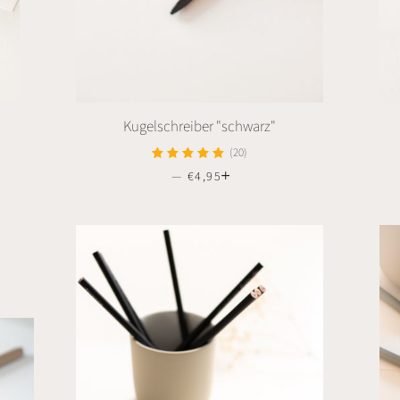
Kugelschreiber "schwarz"
(20)
—
NORMALER PREIS
€4,95
+