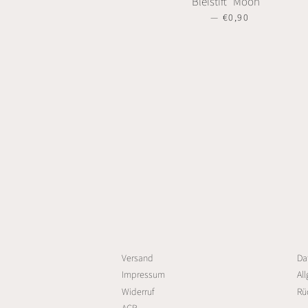
Bleistift "Moon"
—
SONDERPREIS
€0,90
Versand
Da
Impressum
Al
Widerruf
Rü