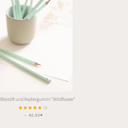
 Bleistift und Radiergummi "Wildflower"
(2)
—
SONDERPREIS
€0,90
+