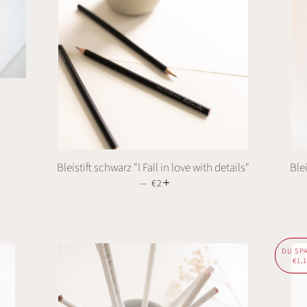
Bleistift schwarz "I Fall in love with details"
Ble
—
NORMALER PREIS
€2
+
DU SP
€1,