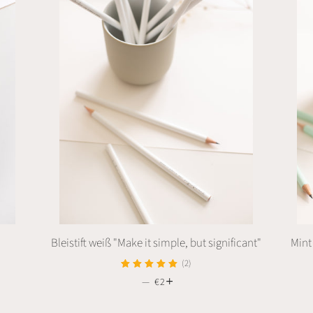
Bleistift weiß "Make it simple, but significant"
Mint
S
(2)
—
NORMALER PREIS
€2
+