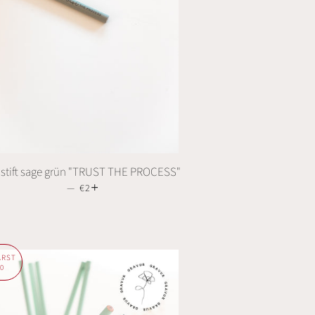
istift sage grün "TRUST THE PROCESS"
—
NORMALER PREIS
€2
+
ARST
10