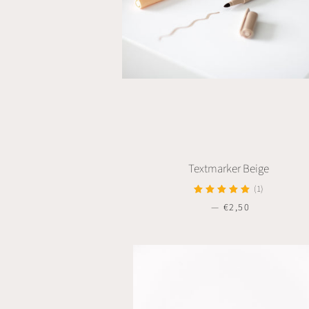
Textmarker Beige
(1)
—
NORMALER PREIS
€2,50