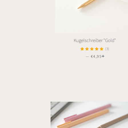
Kugelschreiber "Gold"
(3)
—
NORMALER PREIS
€4,95
+