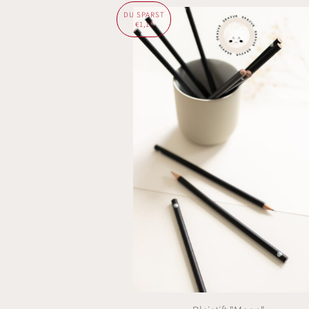
DU SPARST
€1,10