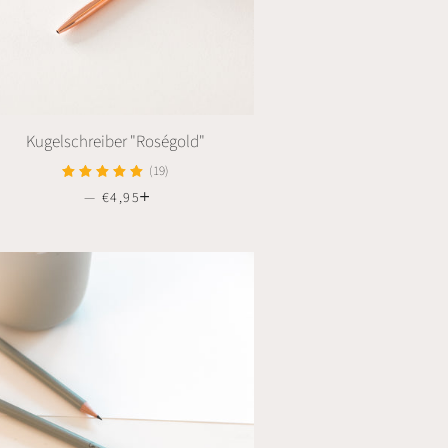
Kugelschreiber "Roségold"
(19)
—
NORMALER PREIS
€4,95
+