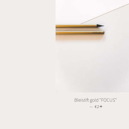
Bleistift gold "FOCUS"
—
NORMALER PREI
€2
+