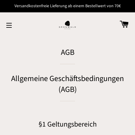
Versandkostenfreie Lieferung ab einem Bestellwert von 70€
WA
SEITENNAVIGATION
AGB
Allgemeine Geschäftsbedingungen
(AGB)
§1 Geltungsbereich